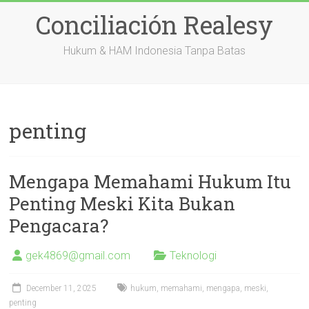
Skip
Conciliación Realesy
to
content
Hukum & HAM Indonesia Tanpa Batas
penting
Mengapa Memahami Hukum Itu
Penting Meski Kita Bukan
Pengacara?
gek4869@gmail.com
Teknologi
December 11, 2025
hukum
,
memahami
,
mengapa
,
meski
,
penting