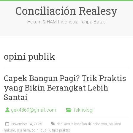
Skip
Conciliación Realesy
to
content
Hukum & HAM Indonesia Tanpa Batas
opini publik
Capek Bangun Pagi? Trik Praktis
yang Bikin Berangkat Lebih
Santai
gek4869@gmail.com
Teknologi
November 14, 2025
dan kasus keadilan di indonesia
,
edukasi
hukum
,
isu ham
,
opini publik
,
tips praktis