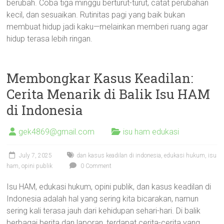
berubah. Coba tiga minggu berturut-turut, catat perubahan
kecil, dan sesuaikan. Rutinitas pagi yang baik bukan
membuat hidup jadi kaku—melainkan memberi ruang agar
hidup terasa lebih ringan.
Membongkar Kasus Keadilan:
Cerita Menarik di Balik Isu HAM
di Indonesia
gek4869@gmail.com
isu ham edukasi
July 7, 2025
dan kasus keadilan di indonesia
,
edukasi hukum
,
isu
ham
,
opini publik
0 Comment
Isu HAM, edukasi hukum, opini publik, dan kasus keadilan di
Indonesia adalah hal yang sering kita bicarakan, namun
sering kali terasa jauh dari kehidupan sehari-hari. Di balik
berbagai berita dan laporan, terdapat cerita-cerita yang