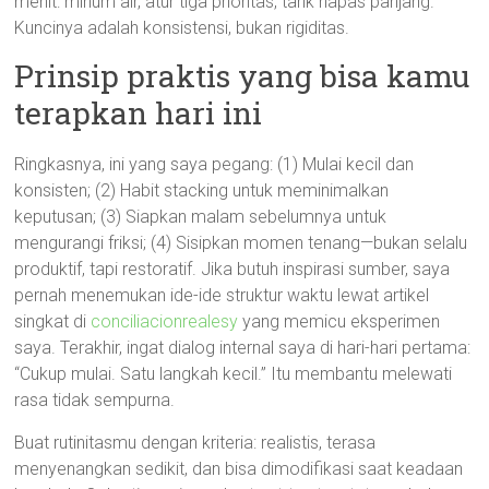
menit: minum air, atur tiga prioritas, tarik napas panjang.
Kuncinya adalah konsistensi, bukan rigiditas.
Prinsip praktis yang bisa kamu
terapkan hari ini
Ringkasnya, ini yang saya pegang: (1) Mulai kecil dan
konsisten; (2) Habit stacking untuk meminimalkan
keputusan; (3) Siapkan malam sebelumnya untuk
mengurangi friksi; (4) Sisipkan momen tenang—bukan selalu
produktif, tapi restoratif. Jika butuh inspirasi sumber, saya
pernah menemukan ide-ide struktur waktu lewat artikel
singkat di
conciliacionrealesy
yang memicu eksperimen
saya. Terakhir, ingat dialog internal saya di hari-hari pertama:
“Cukup mulai. Satu langkah kecil.” Itu membantu melewati
rasa tidak sempurna.
Buat rutinitasmu dengan kriteria: realistis, terasa
menyenangkan sedikit, dan bisa dimodifikasi saat keadaan