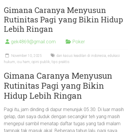
Gimana Caranya Menyusun
Rutinitas Pagi yang Bikin Hidup
Lebih Ringan
gek4869@gmail.com
Poker
November 10, 2025
dan kasus keadilan di indonesia
,
edukasi
hukum
,
isu ham
,
opini publik
,
tips praktis
Gimana Caranya Menyusun
Rutinitas Pagi yang Bikin
Hidup Lebih Ringan
Pagi itu, jam dinding di dapur menunjuk 05.30. Di luar masih
gelap, dan saya duduk dengan secangkir teh yang masih
mengepul sambil menatap daftar tugas yang tadi malam
tampak tak masuk akal. Beberapa tahun lalu, pagi saya