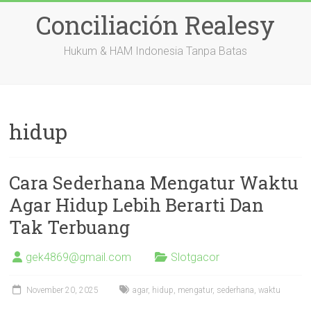
Skip
Conciliación Realesy
to
content
Hukum & HAM Indonesia Tanpa Batas
hidup
Cara Sederhana Mengatur Waktu
Agar Hidup Lebih Berarti Dan
Tak Terbuang
gek4869@gmail.com
Slotgacor
November 20, 2025
agar
,
hidup
,
mengatur
,
sederhana
,
waktu