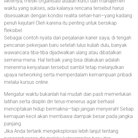
Akhirnya, meski organisasi adalah kunci dari manajemen
waktu yang sukses, ada kalanya rencana tersebut harus
disesuaikan dengan kondisi realita sehari-hari—yang kadang
penuh kejutan! Oleh karena itu penting untuk bersikap
fleksibel.
Sebagai contoh nyata dari perjalanan karier saya; di tengah
pencarian pekerjaan baru setelah lulus kuliah dulu, banyak
wawancara tiba-tiba dijadwalkan ulang atau dibatalkan
semena-mena. Hal terbaik yang bisa dilakukan adalah
menerima kenyataan tersebut sambil tetap melanjutkan
upaya networking serta memperdalam kemampuan pribadi
melalui kursus online.
Mengatur waktu bukanlah hal mudah dan pasti memerlukan
latihan serta disiplin diri terus-menerus agar berhasil
menciptakan hidup bermakna—tapi jangan menyerah! Setiap
kemajuan kecil akan membawa dampak besar pada jangka
panjang.
Jika Anda tertarik mengeksplorasi lebih lanjut tentang