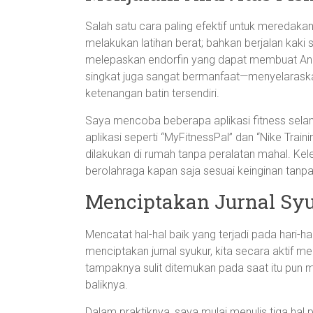
Salah satu cara paling efektif untuk meredaka
melakukan latihan berat; bahkan berjalan ka
melepaskan endorfin yang dapat membuat Anda
singkat juga sangat bermanfaat—menyelaraska
ketenangan batin tersendiri.
Saya mencoba beberapa aplikasi fitness sel
aplikasi seperti “MyFitnessPal” dan “Nike Trai
dilakukan di rumah tanpa peralatan mahal. Kel
berolahraga kapan saja sesuai keinginan tanpa
Menciptakan Jurnal Sy
Mencatat hal-hal baik yang terjadi pada hari-ha
menciptakan jurnal syukur, kita secara aktif me
tampaknya sulit ditemukan pada saat itu pun m
baliknya.
Dalam praktiknya, saya mulai menulis tiga hal