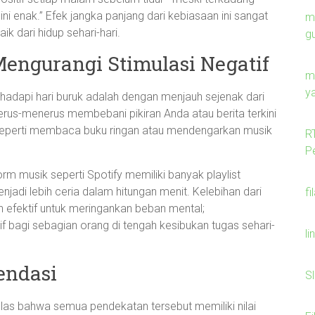
ini enak.” Efek jangka panjang dari kebiasaan ini sangat
m
aik dari hidup sehari-hari.
g
Mengurangi Stimulasi Negatif
m
y
adapi hari buruk adalah dengan menjauh sejenak dari
 terus-menerus membebani pikiran Anda atau berita terkini
n—seperti membaca buku ringan atau mendengarkan musik
R
P
m musik seperti Spotify memiliki banyak playlist
adi lebih ceria dalam hitungan menit. Kelebihan dari
fi
 efektif untuk meringankan beban mental;
 bagi sebagian orang di tengah kesibukan tugas sehari-
li
endasi
S
 jelas bahwa semua pendekatan tersebut memiliki nilai