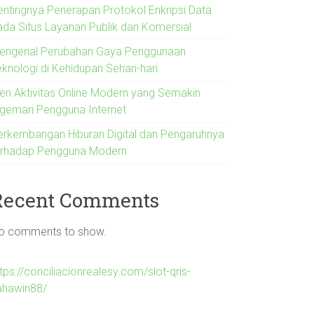
entingnya Penerapan Protokol Enkripsi Data
ada Situs Layanan Publik dan Komersial
engenal Perubahan Gaya Penggunaan
eknologi di Kehidupan Sehari-hari
ren Aktivitas Online Modern yang Semakin
igemari Pengguna Internet
erkembangan Hiburan Digital dan Pengaruhnya
erhadap Pengguna Modern
Recent Comments
o comments to show.
tps://conciliacionrealesy.com/slot-qris-
ahawin88/