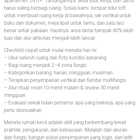
apartemen 24 m². Tantangannya: area tidur, kerja, dan tamu
harus saling berbagi ruang. Solusi kami: tempat tidur loft
untuk membuat ruang kerja di bawahnya, rak vertikal untuk
buku dan dokumen, meja lipat untuk tamu, dan satu laci
besar untuk pakaian. Hasilnya: area lantai tampak 40% lebih
luas dan alur aktivitas menjadi lebih lancar.
Checklist cepat untuk mulai menata hari ini:
– Ukur seluruh ruang dan foto kondisi sekarang.
– Bagi ruang menjadi 2–4 zona fungsi.
– Kategorikan barang: harian, mingguan, musiman.
– Terapkan penyimpanan vertikal dan furnitur multifungsi.
– Atur ritual: reset 10 menit malam & review 30 menit
mingguan.
– Evaluasi sekali bulan pertama: apa yang bekerja, apa yang
perlu disesuaikan.
Menata rumah kecil adalah skill yang berkembang lewat
praktek, pengukuran, dan kebiasaan. Mulailah dari ukuran
dan fungsi, bangun solusi penyimpanan yang logis, dan latih