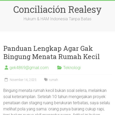
Skip
Conciliación Realesy
to
content
Hukum & HAM Indonesia Tanpa Batas
Panduan Lengkap Agar Gak
Bingung Menata Rumah Kecil
gek4869@gmail.com
Teknologi
November 16, 2025
rumah
Bingung menata rumah kecil bukan soal selera, melainkan
soal keterampilan. Setelah 10 tahun mengerjakan proyek
penataan dan staging ruang berukuran terbatas, saya selalu
melihat pola yang sama: orang punya barang cukup rapi,