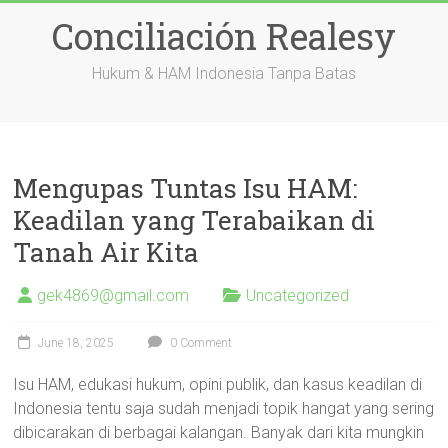
Skip
Conciliación Realesy
to
content
Hukum & HAM Indonesia Tanpa Batas
Mengupas Tuntas Isu HAM:
Keadilan yang Terabaikan di
Tanah Air Kita
gek4869@gmail.com
Uncategorized
June 18, 2025
0 Comment
Isu HAM, edukasi hukum, opini publik, dan kasus keadilan di
Indonesia tentu saja sudah menjadi topik hangat yang sering
dibicarakan di berbagai kalangan. Banyak dari kita mungkin