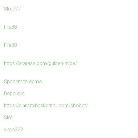
Slot777
Fila88
Fila88
https://ararasa.com/gulden-mice/
Spaceman demo
Depo qris
https://cinncitybasketball.com/sbobet/
Slot
virgo222