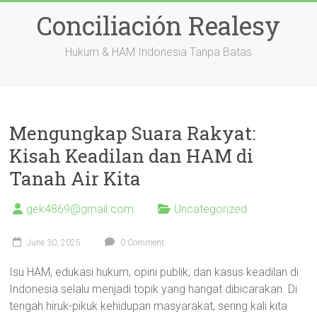
Skip
Conciliación Realesy
to
content
Hukum & HAM Indonesia Tanpa Batas
Mengungkap Suara Rakyat:
Kisah Keadilan dan HAM di
Tanah Air Kita
gek4869@gmail.com
Uncategorized
June 30, 2025
0 Comment
Isu HAM, edukasi hukum, opini publik, dan kasus keadilan di
Indonesia selalu menjadi topik yang hangat dibicarakan. Di
tengah hiruk-pikuk kehidupan masyarakat, sering kali kita