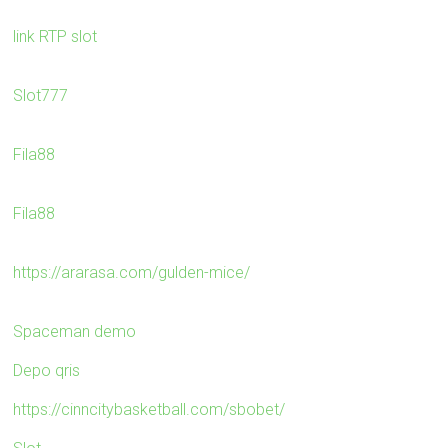
link RTP slot
Slot777
Fila88
Fila88
https://ararasa.com/gulden-mice/
Spaceman demo
Depo qris
https://cinncitybasketball.com/sbobet/