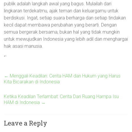
publik adalah langkah awal yang bagus. Mulailah dari
lingkaran terdekatmu, ajak teman dan keluargamu untuk
berdiskusi. Ingat, setiap suara berharga dan setiap tindakan
kecil dapat membawa perubahan yang berarti. Dengan
semua bergerak bersama, bukan hal yang tidak mungkin
untuk mewujudkan Indonesia yang lebih adil dan menghargai
hak asasi manusia.
“`
←
Menggali Keadilan: Cerita HAM dan Hukum yang Harus
Kita Bicarakan di Indonesia
Ketika Keadilan Terlambat: Cerita Dari Ruang Hampa Isu
HAM di Indonesia
→
Leave a Reply