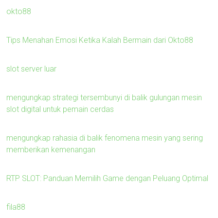
okto88
Tips Menahan Emosi Ketika Kalah Bermain dari Okto88
slot server luar
mengungkap strategi tersembunyi di balik gulungan mesin
slot digital untuk pemain cerdas
mengungkap rahasia di balik fenomena mesin yang sering
memberikan kemenangan
RTP SLOT: Panduan Memilih Game dengan Peluang Optimal
fila88