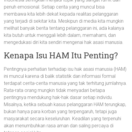
penuh emosional. Setiap cerita yang muncul bisa
membawa kita lebih dekat kepada realitas pelanggaran
yang terjadi di sekitar kita. Meskipun di media kita mungkin
melihat banyak berita tentang pelanggaran ini, ada kalanya
kita butuh untuk menggali lebih dalam, memahami, dan
mengedukasi diri kita sendiri mengenai hak asasi manusia.
Kenapa Isu HAM Itu Penting?
Pentingnya perhatian terhadap isu hak asasi manusia (HAM)
ini muncul karena di balik statistik dan informasi formal
terdapat cerita-cerita manusia yang tak terhitung jumlahnya.
Rata-rata orang mungkin tidak menyadari betapa
pentingnya mendukung hak-hak dasar setiap individu.
Misalnya, ketika sebuah kasus pelanggaran HAM terungkap,
bukan hanya para korban yang terpengaruh, tetapi juga
masyarakat secara keseluruhan. Keadilan yang terpenuhi
akan menumbuhkan rasa aman dan saling percaya di