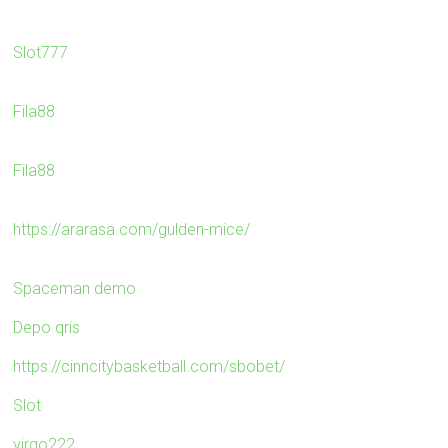
Slot777
Fila88
Fila88
https://ararasa.com/gulden-mice/
Spaceman demo
Depo qris
https://cinncitybasketball.com/sbobet/
Slot
virgo222