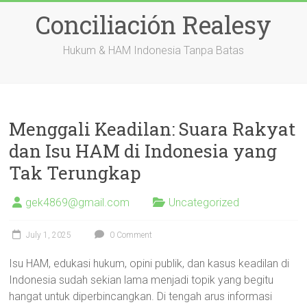
Skip
Conciliación Realesy
to
content
Hukum & HAM Indonesia Tanpa Batas
Menggali Keadilan: Suara Rakyat
dan Isu HAM di Indonesia yang
Tak Terungkap
gek4869@gmail.com
Uncategorized
July 1, 2025
0 Comment
Isu HAM, edukasi hukum, opini publik, dan kasus keadilan di
Indonesia sudah sekian lama menjadi topik yang begitu
hangat untuk diperbincangkan. Di tengah arus informasi