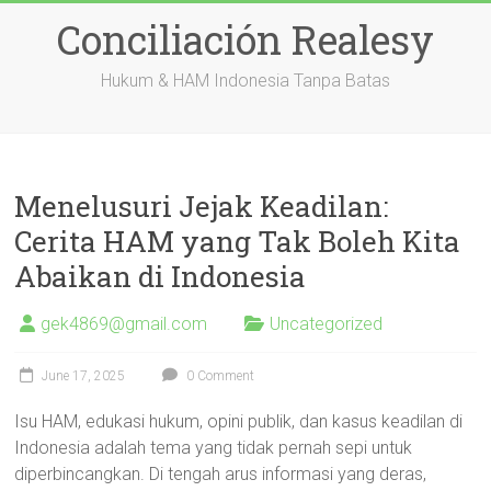
Skip
Conciliación Realesy
to
content
Hukum & HAM Indonesia Tanpa Batas
Menelusuri Jejak Keadilan:
Cerita HAM yang Tak Boleh Kita
Abaikan di Indonesia
gek4869@gmail.com
Uncategorized
June 17, 2025
0 Comment
Isu HAM, edukasi hukum, opini publik, dan kasus keadilan di
Indonesia adalah tema yang tidak pernah sepi untuk
diperbincangkan. Di tengah arus informasi yang deras,