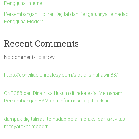
Pengguna Internet
Perkembangan Hiburan Digital dan Pengaruhnya terhadap
Pengguna Modern
Recent Comments
No comments to show.
https://conciliacionrealesy.com/slot-qris-hahawin88/
OKTO88 dan Dinamika Hukum di Indonesia: Memahami
Perkembangan HAM dan Informasi Legal Terkini
dampak digitalisasi terhadap pola interaksi dan aktivitas
masyarakat modern