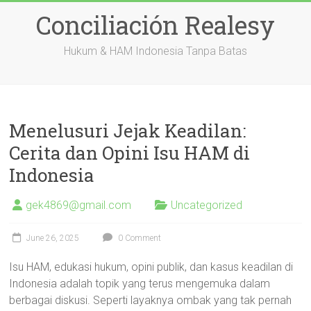
Skip
Conciliación Realesy
to
content
Hukum & HAM Indonesia Tanpa Batas
Menelusuri Jejak Keadilan:
Cerita dan Opini Isu HAM di
Indonesia
gek4869@gmail.com
Uncategorized
June 26, 2025
0 Comment
Isu HAM, edukasi hukum, opini publik, dan kasus keadilan di
Indonesia adalah topik yang terus mengemuka dalam
berbagai diskusi. Seperti layaknya ombak yang tak pernah