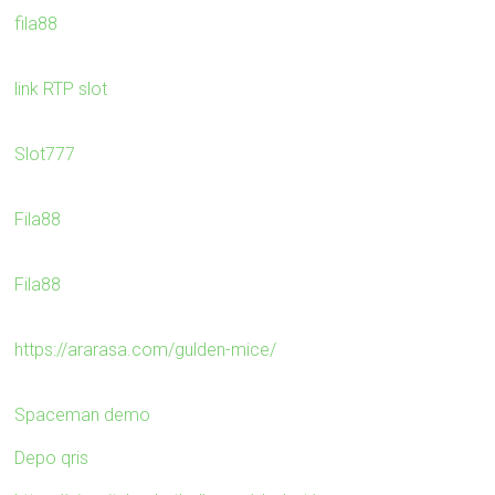
fila88
link RTP slot
Slot777
Fila88
Fila88
https://ararasa.com/gulden-mice/
Spaceman demo
Depo qris