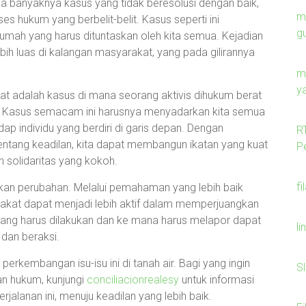
a banyaknya kasus yang tidak beresolusi dengan baik,
m
ses hukum yang berbelit-belit. Kasus seperti ini
g
mah yang harus dituntaskan oleh kita semua. Kejadian
ebih luas di kalangan masyarakat, yang pada gilirannya
m
y
 adalah kasus di mana seorang aktivis dihukum berat
 Kasus semacam ini harusnya menyadarkan kita semua
p individu yang berdiri di garis depan. Dengan
R
tentang keadilan, kita dapat membangun ikatan yang kuat
P
 solidaritas yang kokoh.
fi
akan perubahan. Melalui pemahaman yang lebih baik
akat dapat menjadi lebih aktif dalam memperjuangkan
yang harus dilakukan dan ke mana harus melapor dapat
li
dan beraksi.
perkembangan isu-isu ini di tanah air. Bagi yang ingin
S
n hukum, kunjungi
conciliacionrealesy
untuk informasi
rjalanan ini, menuju keadilan yang lebih baik.