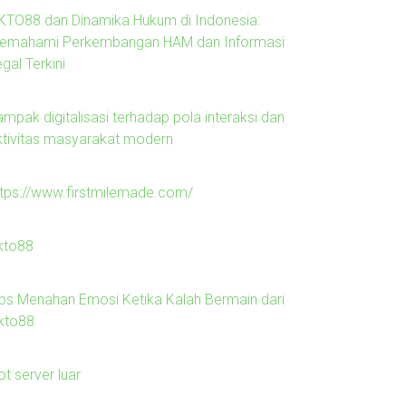
KTO88 dan Dinamika Hukum di Indonesia:
emahami Perkembangan HAM dan Informasi
gal Terkini
mpak digitalisasi terhadap pola interaksi dan
ktivitas masyarakat modern
ttps://www.firstmilemade.com/
kto88
ips Menahan Emosi Ketika Kalah Bermain dari
kto88
ot server luar