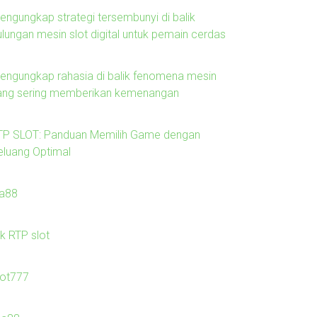
engungkap strategi tersembunyi di balik
ulungan mesin slot digital untuk pemain cerdas
engungkap rahasia di balik fenomena mesin
ang sering memberikan kemenangan
TP SLOT: Panduan Memilih Game dengan
eluang Optimal
la88
nk RTP slot
lot777