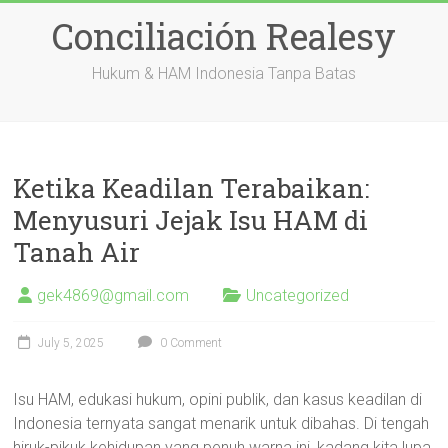
Skip
Conciliación Realesy
to
content
Hukum & HAM Indonesia Tanpa Batas
Ketika Keadilan Terabaikan:
Menyusuri Jejak Isu HAM di
Tanah Air
gek4869@gmail.com
Uncategorized
July 5, 2025
0 Comment
Isu HAM, edukasi hukum, opini publik, dan kasus keadilan di
Indonesia ternyata sangat menarik untuk dibahas. Di tengah
hiruk-pikuk kehidupan yang penuh warna ini, kadang kita lupa