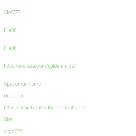
Slot777
Fila88
Fila88
https://ararasa.com/gulden-mice/
Spaceman demo
Depo qris
https://cinncitybasketball.com/sbobet/
Slot
virgo222