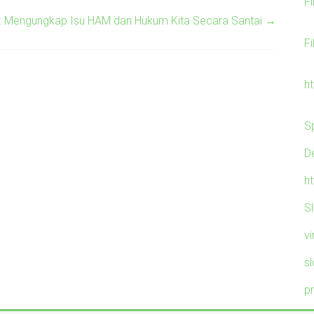
F
ri: Mengungkap Isu HAM dan Hukum Kita Secara Santai
→
F
h
S
D
h
S
v
sl
p