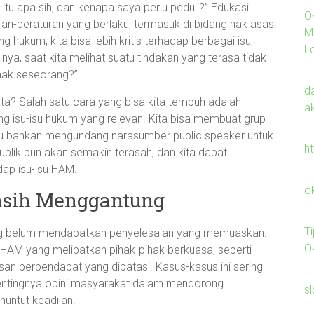
tu apa sih, dan kenapa saya perlu peduli?” Edukasi
O
an-peraturan yang berlaku, termasuk di bidang hak asasi
M
ukum, kita bisa lebih kritis terhadap berbagai isu,
Le
a, saat kita melihat suatu tindakan yang terasa tidak
r hak seseorang?”
da
ta? Salah satu cara yang bisa kita tempuh adalah
a
g isu-isu hukum yang relevan. Kita bisa membuat grup
tau bahkan mengundang narasumber public speaker untuk
h
blik pun akan semakin terasah, dan kita dapat
dap isu-isu HAM.
o
asih Menggantung
T
ang belum mendapatkan penyelesaian yang memuaskan.
O
HAM yang melibatkan pihak-pihak berkuasa, seperti
an berpendapat yang dibatasi. Kasus-kasus ini sering
h pentingnya opini masyarakat dalam mendorong
sl
nuntut keadilan.