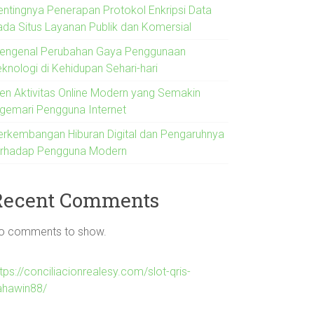
entingnya Penerapan Protokol Enkripsi Data
ada Situs Layanan Publik dan Komersial
engenal Perubahan Gaya Penggunaan
eknologi di Kehidupan Sehari-hari
ren Aktivitas Online Modern yang Semakin
igemari Pengguna Internet
erkembangan Hiburan Digital dan Pengaruhnya
erhadap Pengguna Modern
Recent Comments
o comments to show.
tps://conciliacionrealesy.com/slot-qris-
ahawin88/