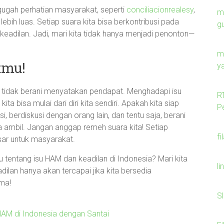
gah perhatian masyarakat, seperti
conciliacionrealesy
,
m
ih luas. Setiap suara kita bisa berkontribusi pada
g
dilan. Jadi, mari kita tidak hanya menjadi penonton—
m
tmu!
y
kita tidak berani menyatakan pendapat. Menghadapi isu
R
a bisa mulai dari diri kita sendiri. Apakah kita siap
P
i, berdiskusi dengan orang lain, dan tentu saja, berani
a ambil. Jangan anggap remeh suara kita! Setiap
fi
ar untuk masyarakat.
u tentang isu HAM dan keadilan di Indonesia? Mari kita
li
ilan hanya akan tercapai jika kita bersedia
ma!
S
HAM di Indonesia dengan Santai