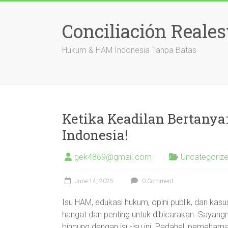
Skip
to
Conciliación Reale
content
Hukum & HAM Indonesia Tanpa Batas
Ketika Keadilan Bertanya:
Indonesia!
gek4869@gmail.com
Uncategoriz
June 14, 2025
0 Comment
Isu HAM, edukasi hukum, opini publik, dan kasu
hangat dan penting untuk dibicarakan. Sayangn
bingung dengan isu-isu ini. Padahal, pemaham