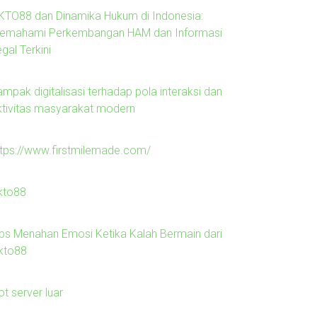
KTO88 dan Dinamika Hukum di Indonesia:
emahami Perkembangan HAM dan Informasi
gal Terkini
mpak digitalisasi terhadap pola interaksi dan
ktivitas masyarakat modern
ttps://www.firstmilemade.com/
kto88
ips Menahan Emosi Ketika Kalah Bermain dari
kto88
ot server luar