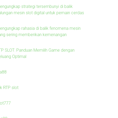
engungkap strategi tersembunyi di balik
ulungan mesin slot digital untuk pemain cerdas
engungkap rahasia di balik fenomena mesin
ang sering memberikan kemenangan
TP SLOT: Panduan Memilih Game dengan
eluang Optimal
la88
nk RTP slot
lot777