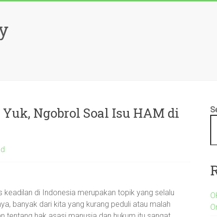
sy
 Yuk, Ngobrol Soal Isu HAM di
S
ed
s keadilan di Indonesia merupakan topik yang selalu
O
ya, banyak dari kita yang kurang peduli atau malah
O
an tentang hak asasi manusia dan hukum itu sangat