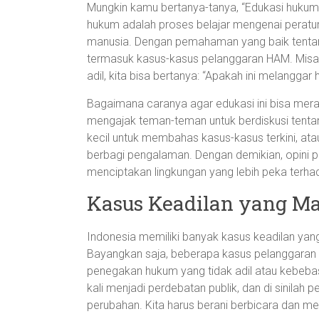
Mungkin kamu bertanya-tanya, “Edukasi hukum i
hukum adalah proses belajar mengenai peratur
manusia. Dengan pemahaman yang baik tentang h
termasuk kasus-kasus pelanggaran HAM. Misalny
adil, kita bisa bertanya: “Apakah ini melangga
Bagaimana caranya agar edukasi ini bisa mera
mengajak teman-teman untuk berdiskusi tentan
kecil untuk membahas kasus-kasus terkini, a
berbagi pengalaman. Dengan demikian, opini pu
menciptakan lingkungan yang lebih peka terha
Kasus Keadilan yang M
Indonesia memiliki banyak kasus keadilan y
Bayangkan saja, beberapa kasus pelanggaran 
penegakan hukum yang tidak adil atau kebebas
kali menjadi perdebatan publik, dan di sinila
perubahan. Kita harus berani berbicara dan me