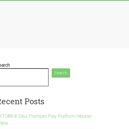
earch
Search
Recent Posts
KTO88 # Situs Premium Play Platform Hiburan
nline