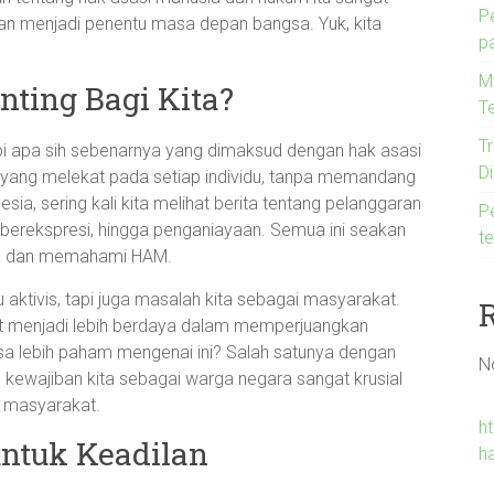
P
an menjadi penentu masa depan bangsa. Yuk, kita
p
M
ting Bagi Kita?
T
T
api apa sih sebenarnya yang dimaksud dengan hak asasi
D
yang melekat pada setiap individu, tanpa memandang
esia, sering kali kita melihat berita tentang pelanggaran
P
 berekspresi, hingga penganiayaan. Semua ini seakan
t
ga dan memahami HAM.
ktivis, tapi juga masalah kita sebagai masyarakat.
apat menjadi lebih berdaya dalam memperjuangkan
isa lebih paham mengenai ini? Salah satunya dengan
N
 kewajiban kita sebagai warga negara sangat krusial
 masyarakat.
ht
ntuk Keadilan
h