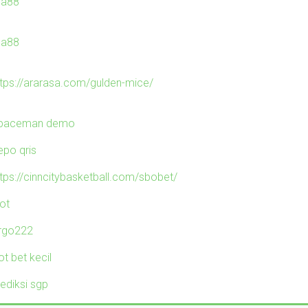
ila88
ila88
ttps://ararasa.com/gulden-mice/
paceman demo
epo qris
ttps://cinncitybasketball.com/sbobet/
lot
irgo222
ot bet kecil
rediksi sgp