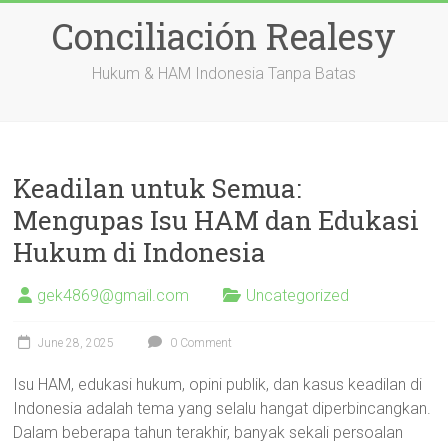
Skip
Conciliación Realesy
to
content
Hukum & HAM Indonesia Tanpa Batas
Keadilan untuk Semua:
Mengupas Isu HAM dan Edukasi
Hukum di Indonesia
gek4869@gmail.com
Uncategorized
June 28, 2025
0 Comment
Isu HAM, edukasi hukum, opini publik, dan kasus keadilan di
Indonesia adalah tema yang selalu hangat diperbincangkan.
Dalam beberapa tahun terakhir, banyak sekali persoalan