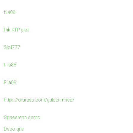
fila88
link RTP slot
Slot777
Fila88
Fila88
https://ararasa.com/gulden-mice/
Spaceman demo
Depo qris