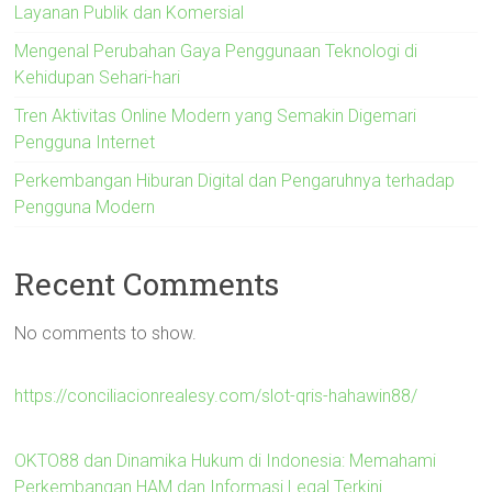
Layanan Publik dan Komersial
Mengenal Perubahan Gaya Penggunaan Teknologi di
Kehidupan Sehari-hari
Tren Aktivitas Online Modern yang Semakin Digemari
Pengguna Internet
Perkembangan Hiburan Digital dan Pengaruhnya terhadap
Pengguna Modern
Recent Comments
No comments to show.
https://conciliacionrealesy.com/slot-qris-hahawin88/
OKTO88 dan Dinamika Hukum di Indonesia: Memahami
Perkembangan HAM dan Informasi Legal Terkini