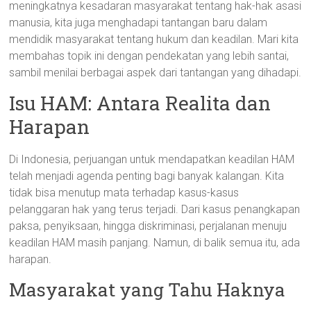
meningkatnya kesadaran masyarakat tentang hak-hak asasi
manusia, kita juga menghadapi tantangan baru dalam
mendidik masyarakat tentang hukum dan keadilan. Mari kita
membahas topik ini dengan pendekatan yang lebih santai,
sambil menilai berbagai aspek dari tantangan yang dihadapi.
Isu HAM: Antara Realita dan
Harapan
Di Indonesia, perjuangan untuk mendapatkan keadilan HAM
telah menjadi agenda penting bagi banyak kalangan. Kita
tidak bisa menutup mata terhadap kasus-kasus
pelanggaran hak yang terus terjadi. Dari kasus penangkapan
paksa, penyiksaan, hingga diskriminasi, perjalanan menuju
keadilan HAM masih panjang. Namun, di balik semua itu, ada
harapan.
Masyarakat yang Tahu Haknya