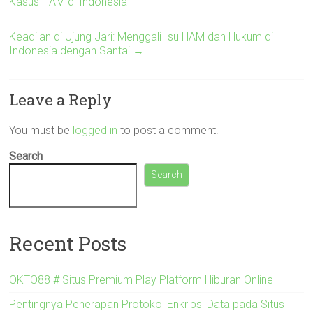
Kasus HAM di Indonesia
Keadilan di Ujung Jari: Menggali Isu HAM dan Hukum di
Indonesia dengan Santai
→
Leave a Reply
You must be
logged in
to post a comment.
Search
Search
Recent Posts
OKTO88 # Situs Premium Play Platform Hiburan Online
Pentingnya Penerapan Protokol Enkripsi Data pada Situs