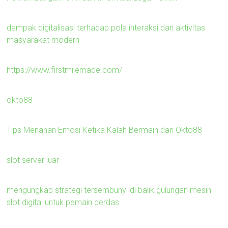
dampak digitalisasi terhadap pola interaksi dan aktivitas
masyarakat modern
https://www.firstmilemade.com/
okto88
Tips Menahan Emosi Ketika Kalah Bermain dari Okto88
slot server luar
mengungkap strategi tersembunyi di balik gulungan mesin
slot digital untuk pemain cerdas