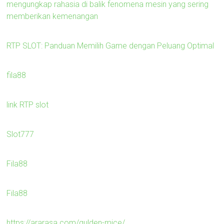
mengungkap rahasia di balik fenomena mesin yang sering
memberikan kemenangan
RTP SLOT: Panduan Memilih Game dengan Peluang Optimal
fila88
link RTP slot
Slot777
Fila88
Fila88
https://ararasa.com/gulden-mice/