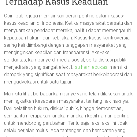
Terhadap Kasus Keadilan
Opini publik juga memainkan peran penting dalam kasus-
kasus keadilan di Indonesia. Ketika masyarakat bersatu dan
menyuarakan pendapat mereka, hal itu dapat memengaruhi
keputusan hukum dan kebijakan. Kasus-kasus kontroversial
sering kali diimbangi dengan tanggapan masyarakat yang
menginginkan keadilan dan transparansi. Aksi-aksi
solidaritas, kampanye di media sosial, serta diskusi publik
menjadi alat yang sangat efektif.
Isu ham edukasi
memiliki
dampak yang signifikan saat masyarakat berkolaborasi dan
mengadvokasi untuk satu tujuan.
Mari kita lihat berbagai kampanye yang telah dilakukan untuk
meningkatkan kesadaran masyarakat tentang hak-haknya.
Dari pelatihan hukum, diskusi publik, hingga demonstrasi,
semua itu merupakan langkah-langkah kecil namun penting
untuk mendorong perubahan. Tentu saja, aksi-aksi ini tidak
selalu berjalan mulus. Ada tantangan dan hambatan yang