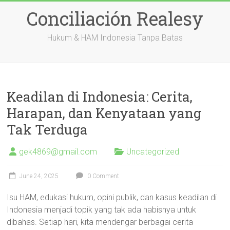
Skip
Conciliación Realesy
to
content
Hukum & HAM Indonesia Tanpa Batas
Keadilan di Indonesia: Cerita,
Harapan, dan Kenyataan yang
Tak Terduga
gek4869@gmail.com
Uncategorized
June 24, 2025
0 Comment
Isu HAM, edukasi hukum, opini publik, dan kasus keadilan di
Indonesia menjadi topik yang tak ada habisnya untuk
dibahas. Setiap hari, kita mendengar berbagai cerita