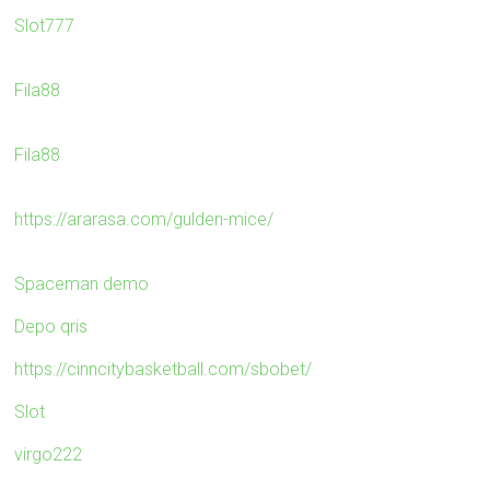
Slot777
Fila88
Fila88
https://ararasa.com/gulden-mice/
Spaceman demo
Depo qris
https://cinncitybasketball.com/sbobet/
Slot
virgo222