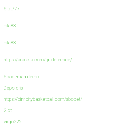
Slot777
Fila88
Fila88
https://ararasa.com/gulden-mice/
Spaceman demo
Depo qris
https://cinncitybasketball.com/sbobet/
Slot
virgo222