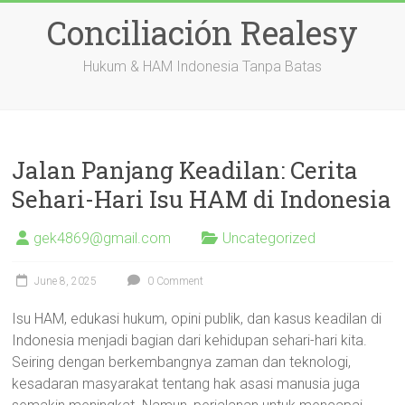
Skip
Conciliación Realesy
to
content
Hukum & HAM Indonesia Tanpa Batas
Jalan Panjang Keadilan: Cerita
Sehari-Hari Isu HAM di Indonesia
gek4869@gmail.com
Uncategorized
June 8, 2025
0 Comment
Isu HAM, edukasi hukum, opini publik, dan kasus keadilan di
Indonesia menjadi bagian dari kehidupan sehari-hari kita.
Seiring dengan berkembangnya zaman dan teknologi,
kesadaran masyarakat tentang hak asasi manusia juga