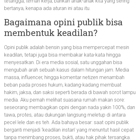
tetangga, teman kerja, bahkan anak-anak kita yang sering
bertanya, kenapa ada aturan ini atau itu.
Bagaimana opini publik bisa
membentuk keadilan?
Opini publik adalah bensin yang bisa mempercepat mesin
keadilan, tetapi juga bisa membakar kata-kata hingga
menyesatkan. Di era media sosial, satu unggahan bisa
mengubah arah sebuah kasus dalam hitungan jam. Media
massa, influencer, hingga komentar netizen menambah
beban pada proses hukum, kadang-kadang membuat
hakim, jaksa, dan saksi seperti berada di bawah sorot lampu
media. Aku pernah melihat suasana rumah makan sore:
seseorang membagikan opini dengan nada yakin 100%, dan
tawa, protes, atau dukungan langsung meletup di antara
pecel lele dan es teh. Ada bahaya besar: saat opini publik
berganti menjadi ‘keadilan instan’ yang menuntut hasil cepat
tanpa menimbang proses, bukti, atau hak pihak tersangka.