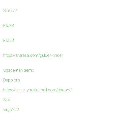
Slot777
Fila88
Fila88
https://ararasa.com/gulden-mice/
Spaceman demo
Depo qris
https://cinncitybasketball.com/sbobet/
Slot
virgo222