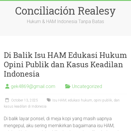
Skip
Conciliación Realesy
to
content
Hukum & HAM Indonesia Tanpa Batas
Di Balik Isu HAM Edukasi Hukum
Opini Publik dan Kasus Keadilan
Indonesia
gek4869@gmail.com
Uncategorized
October 13, 2025
Isu HAM, edukasi hukum, opini publik, dan
kasus keadilan di Indonesia
Di balik layar ponsel, di meja kopi yang masih uapnya
mengepul, aku sering memikirkan bagaimana isu HAM,