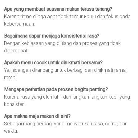
Apa yang membuat suasana makan terasa tenang?
Karena ritme dijaga agar tidak terburu-buru dan fokus pada
kebersamaan.
Bagaimana dapur menjaga konsistensi rasa?
Dengan kebiasaan yang diulang dan proses yang tidak
dipercepat.
Apakah menu cocok untuk dinikmati bersama?
Ya, hidangan dirancang untuk berbagi dan dinikmati ramai-
ramai.
Mengapa perhatian pada proses begitu penting?
Karena rasa yang utuh lahir dari langkah-langkah kecil yang
konsisten.
Apa makna meja makan di sini?
Sebagai ruang berbagi yang menyatukan rasa, cerita, dan
waktu.