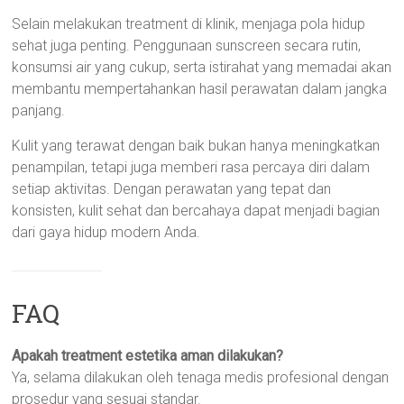
Selain melakukan treatment di klinik, menjaga pola hidup
sehat juga penting. Penggunaan sunscreen secara rutin,
konsumsi air yang cukup, serta istirahat yang memadai akan
membantu mempertahankan hasil perawatan dalam jangka
panjang.
Kulit yang terawat dengan baik bukan hanya meningkatkan
penampilan, tetapi juga memberi rasa percaya diri dalam
setiap aktivitas. Dengan perawatan yang tepat dan
konsisten, kulit sehat dan bercahaya dapat menjadi bagian
dari gaya hidup modern Anda.
FAQ
Apakah treatment estetika aman dilakukan?
Ya, selama dilakukan oleh tenaga medis profesional dengan
prosedur yang sesuai standar.