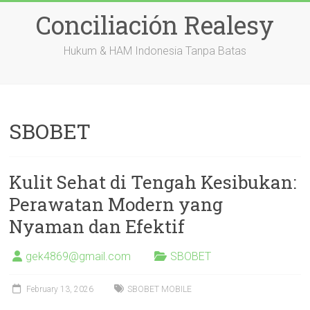
Skip
Conciliación Realesy
to
content
Hukum & HAM Indonesia Tanpa Batas
SBOBET
Kulit Sehat di Tengah Kesibukan:
Perawatan Modern yang
Nyaman dan Efektif
gek4869@gmail.com
SBOBET
February 13, 2026
SBOBET MOBILE