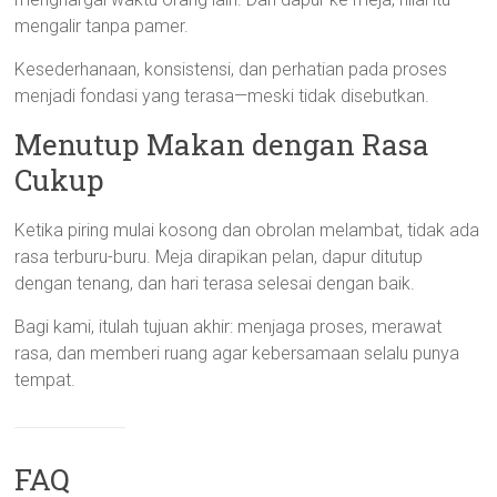
mengalir tanpa pamer.
Kesederhanaan, konsistensi, dan perhatian pada proses
menjadi fondasi yang terasa—meski tidak disebutkan.
Menutup Makan dengan Rasa
Cukup
Ketika piring mulai kosong dan obrolan melambat, tidak ada
rasa terburu-buru. Meja dirapikan pelan, dapur ditutup
dengan tenang, dan hari terasa selesai dengan baik.
Bagi kami, itulah tujuan akhir: menjaga proses, merawat
rasa, dan memberi ruang agar kebersamaan selalu punya
tempat.
FAQ