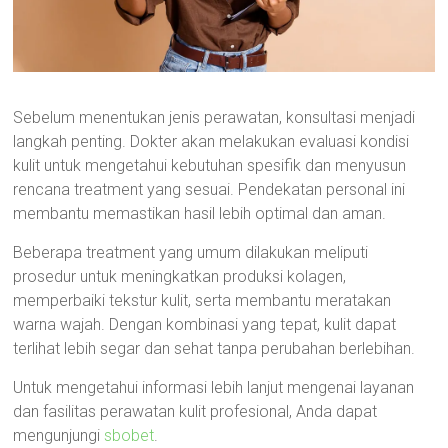
Sebelum menentukan jenis perawatan, konsultasi menjadi
langkah penting. Dokter akan melakukan evaluasi kondisi
kulit untuk mengetahui kebutuhan spesifik dan menyusun
rencana treatment yang sesuai. Pendekatan personal ini
membantu memastikan hasil lebih optimal dan aman.
Beberapa treatment yang umum dilakukan meliputi
prosedur untuk meningkatkan produksi kolagen,
memperbaiki tekstur kulit, serta membantu meratakan
warna wajah. Dengan kombinasi yang tepat, kulit dapat
terlihat lebih segar dan sehat tanpa perubahan berlebihan.
Untuk mengetahui informasi lebih lanjut mengenai layanan
dan fasilitas perawatan kulit profesional, Anda dapat
mengunjungi
sbobet
.