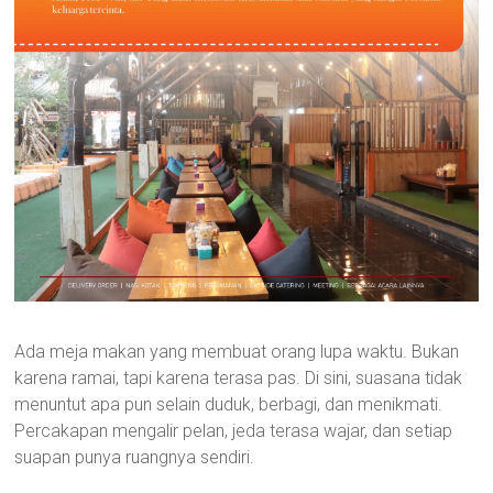
Ada meja makan yang membuat orang lupa waktu. Bukan
karena ramai, tapi karena terasa pas. Di sini, suasana tidak
menuntut apa pun selain duduk, berbagi, dan menikmati.
Percakapan mengalir pelan, jeda terasa wajar, dan setiap
suapan punya ruangnya sendiri.