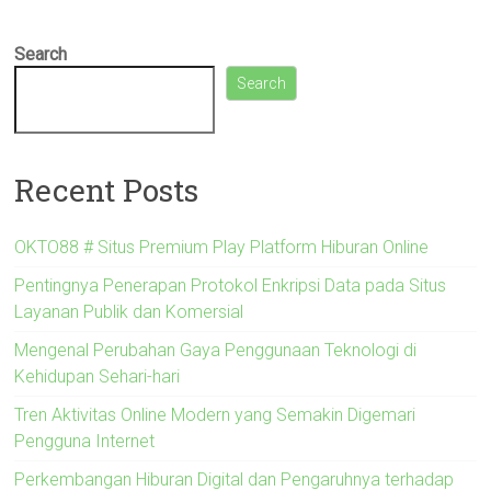
Search
Search
Recent Posts
OKTO88 # Situs Premium Play Platform Hiburan Online
Pentingnya Penerapan Protokol Enkripsi Data pada Situs
Layanan Publik dan Komersial
Mengenal Perubahan Gaya Penggunaan Teknologi di
Kehidupan Sehari-hari
Tren Aktivitas Online Modern yang Semakin Digemari
Pengguna Internet
Perkembangan Hiburan Digital dan Pengaruhnya terhadap