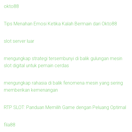
okto88
Tips Menahan Emosi Ketika Kalah Bermain dari Okto88
slot server luar
mengungkap strategi tersembunyi di balik gulungan mesin
slot digital untuk pemain cerdas
mengungkap rahasia di balik fenomena mesin yang sering
memberikan kemenangan
RTP SLOT: Panduan Memilih Game dengan Peluang Optimal
fila88