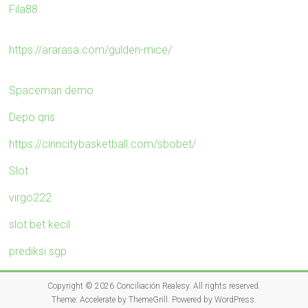
Fila88
https://ararasa.com/gulden-mice/
Spaceman demo
Depo qris
https://cinncitybasketball.com/sbobet/
Slot
virgo222
slot bet kecil
prediksi sgp
Copyright © 2026
Conciliación Realesy
. All rights reserved.
Theme:
Accelerate
by ThemeGrill. Powered by
WordPress
.