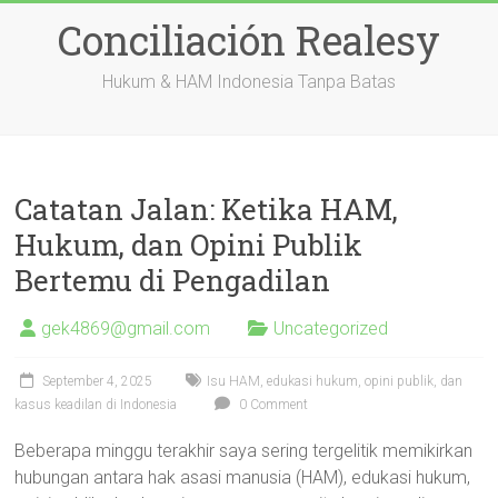
Skip
Conciliación Realesy
to
content
Hukum & HAM Indonesia Tanpa Batas
Catatan Jalan: Ketika HAM,
Hukum, dan Opini Publik
Bertemu di Pengadilan
gek4869@gmail.com
Uncategorized
September 4, 2025
Isu HAM, edukasi hukum, opini publik, dan
kasus keadilan di Indonesia
0 Comment
Beberapa minggu terakhir saya sering tergelitik memikirkan
hubungan antara hak asasi manusia (HAM), edukasi hukum,