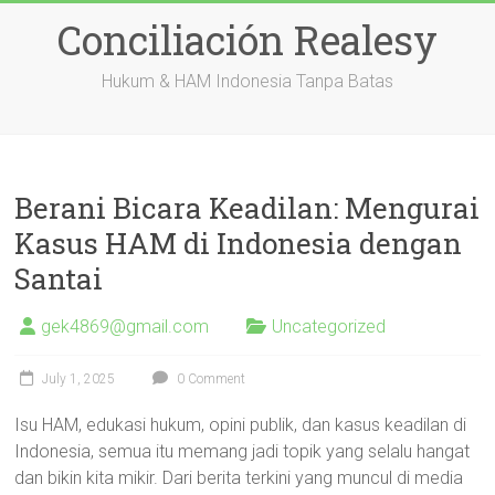
Skip
Conciliación Realesy
to
content
Hukum & HAM Indonesia Tanpa Batas
Berani Bicara Keadilan: Mengurai
Kasus HAM di Indonesia dengan
Santai
gek4869@gmail.com
Uncategorized
July 1, 2025
0 Comment
Isu HAM, edukasi hukum, opini publik, dan kasus keadilan di
Indonesia, semua itu memang jadi topik yang selalu hangat
dan bikin kita mikir. Dari berita terkini yang muncul di media